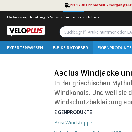
Zum Hauptinhalt springen
bis 17.30 Uhr bestellt - morgen gelie
Onlineshop
Beratung & Service
Kompetenz
Erlebnis
EXPERTENWISSEN
E-BIKE RATGEBER
EIGENPRODUKTE
Aeolus Windjacke un
In der griechischen Mythol
Windkanals. Und weil sie d
Windschutzbekleidung ebe
EIGENPRODUKTE
Brisi Windstopper