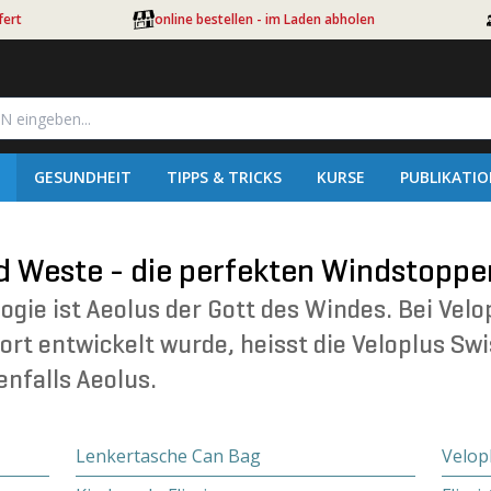
fert
online bestellen - im Laden abholen
GESUNDHEIT
TIPPS & TRICKS
KURSE
PUBLIKATI
d Weste - die perfekten Windstoppe
ogie ist Aeolus der Gott des Windes. Bei Velo
ort entwickelt wurde, heisst die Veloplus Sw
nfalls Aeolus.
Lenkertasche Can Bag
Velop