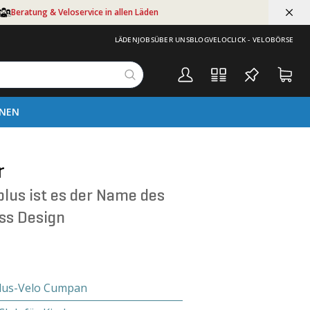
Beratung & Veloservice in allen Läden
LÄDEN
JOBS
ÜBER UNS
BLOG
VELOCLICK - VELOBÖRSE
ONEN
r
plus ist es der Name des
iss Design
lus-Velo Cumpan