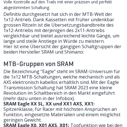
Volle Kontrolle auf den Trails mit einer präzisen und perfekt
abgestimmten Schaltung.
Definitiv durchgesetzt hat sich in der MTB-Welt der
1x12-Antrieb. Dank Kassetten mit früher undenkbar
grossen Ritzeln ist die Übersetzungsbandbreite des
1x12-Antriebs mit derjenigen des 2x11-Antriebs
vergleichbar und bietet ausreichend leichte Gänge, um
lange und steile Anstiege in Würde zu meistern.
Hier ist eine Übersicht der gängigen Schaltgruppen der
beiden Hersteller SRAM und Shimano:
MTB-Gruppen von SRAM
Die Bezeichnung "Eagle" steht im SRAM-Universum für
die 1x12 MTB-Schaltungen, welche mechanisch und als
AXS elektronisch kabellos erhältlich sind. Mit der Eagle
Transmission Schaltung hat SRAM 2023 eine kleine
Revolution im Schaltbereich in den Markt eingeführt
(
mehr dazu unten in der Infobox
).
SRAM Eagle XX SL, XX und XX1 AXS, XX1:
Spitzenklasse, für Racer mit höchsten Ansprüchen an
Funktion, eingesetzte Materialien und einem möglichst
geringen Gewicht.
SRAM Eagle X0, X01 AXS, X01:
Topfunktion wie bei den