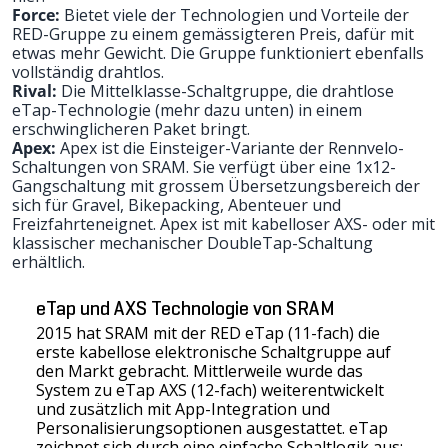
Force:
Bietet viele der Technologien und Vorteile der
RED-Gruppe zu einem gemässigteren Preis, dafür mit
etwas mehr Gewicht. Die Gruppe funktioniert ebenfalls
vollständig drahtlos.
Rival:
Die Mittelklasse-Schaltgruppe, die drahtlose
eTap-Technologie (mehr dazu unten) in einem
erschwinglicheren Paket bringt.
Apex:
Apex ist die Einsteiger-Variante der Rennvelo-
Schaltungen von SRAM. Sie verfügt über eine 1x12-
Gangschaltung mit grossem Übersetzungsbereich der
sich für Gravel, Bikepacking, Abenteuer und
Freizfahrteneignet. Apex ist mit kabelloser AXS- oder mit
klassischer mechanischer DoubleTap-Schaltung
erhältlich.
eTap und AXS Technologie von SRAM
2015 hat SRAM mit der RED eTap (11-fach) die
erste kabellose elektronische Schaltgruppe auf
den Markt gebracht. Mittlerweile wurde das
System zu eTap AXS (12-fach) weiterentwickelt
und zusätzlich mit App-Integration und
Personalisierungsoptionen ausgestattet. eTap
zeichnet sich durch eine einfache Schaltlogik aus: