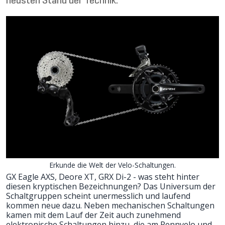
neusten Stand der Technik.
Erkunde die Welt der Velo-Schaltungen.
GX Eagle AXS, Deore XT, GRX Di-2 - was steht hinter
diesen kryptischen Bezeichnungen? Das Universum der
Schaltgruppen
scheint unermesslich und laufend
kommen neue dazu. Neben mechanischen Schaltungen
kamen mit dem Lauf der Zeit auch zunehmend
elektronische Schaltungen
hinzu, die am Rennvelo und