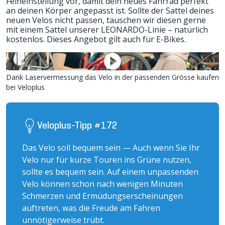
Feineinstellung vor, damit dein neues Fahrrad perfekt
an deinen Körper angepasst ist. Sollte der Sattel deines
neuen Velos nicht passen, tauschen wir diesen gerne
mit einem Sattel unserer LEONARDO-Linie – natürlich
kostenlos. Dieses Angebot gilt auch für E-Bikes.
Dank Laservermessung das Velo in der passenden Grösse kaufen
bei Veloplus
Veloplus-Tipp #172
Das Velo soll bequem sein — Auch wenn Sie Ihr
Velo nur für kurze Touren ins Grüne nutzen,
sollte es bequem sein. Auf einem unpassenden
Velo können schon nach wenigen Minuten
Schmerzen und Ermüdungserscheinungen
auftreten, was die Freude am Fahren
unnötigerweise trübt.