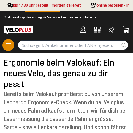
Zum Hauptinhalt springen
bis 17.30 Uhr bestellt - morgen geliefert
online bestellen - im
Onlineshop
Beratung & Service
Kompetenz
Erlebnis
Ergonomie beim Velokauf: Ein
neues Velo, das genau zu dir
passt
Bereits beim Velokauf profitierst du von unserem
Leonardo Ergonomie-Check. Wenn du bei Veloplus
ein neues Fahrrad kaufst, ermitteln wir für dich per
Lasermessung die passende Rahmengrösse,
Sattel- sowie Lenkereinstellung. Und schon fährst