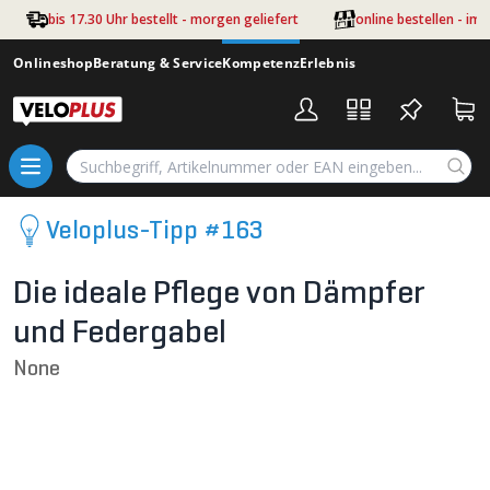
Zum Hauptinhalt springen
bis 17.30 Uhr bestellt - morgen geliefert
online bestellen - im
Onlineshop
Beratung & Service
Kompetenz
Erlebnis
Veloplus-Tipp #163
Die ideale Pflege von Dämpfer
und Federgabel
None