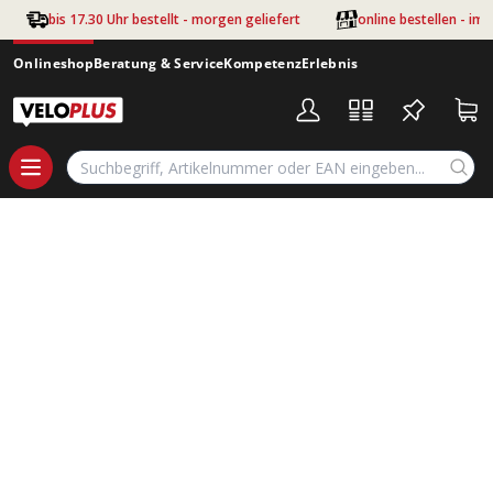
bis 17.30 Uhr bestellt - morgen geliefert
online bestellen - im
Onlineshop
Beratung & Service
Kompetenz
Erlebnis