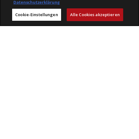
Datenschutzerklärung
Läden
Cookie-Einstellungen
Alle Cookies akzeptieren
Mit Freude einkaufen bei Veloplus
Geprüfte Leistungen
Beratung & Service
Kompetenz
Erlebnis
Veloplus
Engagement
Karriere
VELOPLUS-BLOG
VELOCLICK
VELOFINDER
AGB
Retouren & Versandbedingungen
Impressum
Datenschutz