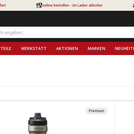
fert
online bestellen - im Laden abholen
TEILE
WERKSTATT
AKTIONEN
MARKEN
NEUHEIT
Premium