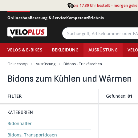
Zum Hauptinhalt springen
bis 17.30 Uhr bestellt - morgen gelie
Onlineshop
Beratung & Service
Kompetenz
Erlebnis
VELOS & E-BIKES
BEKLEIDUNG
AUSRÜSTUNG
VELO
Onlineshop
Ausrüstung
Bidons - Trinkflaschen
Bidons zum Kühlen und Wärmen
FILTER
Gefunden:
81
KATEGORIEN
Bidonhalter
Bidons, Transportdosen