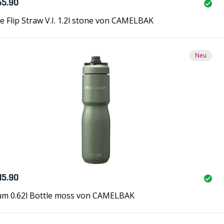
55.90
e Flip Straw V.I. 1.2l stone von CAMELBAK
Neu
45.90
um 0.62l Bottle moss von CAMELBAK