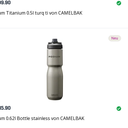
99.90
m Titanium 0.5l turq ti von CAMELBAK
Neu
45.90
m 0.62l Bottle stainless von CAMELBAK