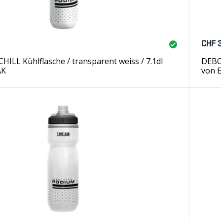
CHF 
ILL Kühlflasche / transparent weiss / 7.1dl
DEBO
AK
von 