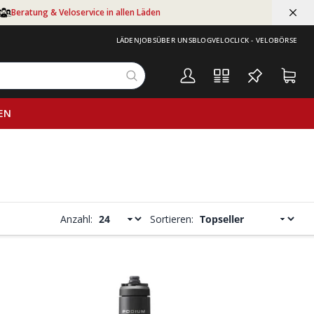
Beratung & Veloservice in allen Läden
LÄDEN
JOBS
ÜBER UNS
BLOG
VELOCLICK - VELOBÖRSE
EN
Anzahl:
Sortieren: