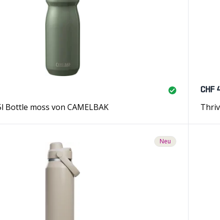
CHF 
.5l Bottle moss von CAMELBAK
Thri
Neu