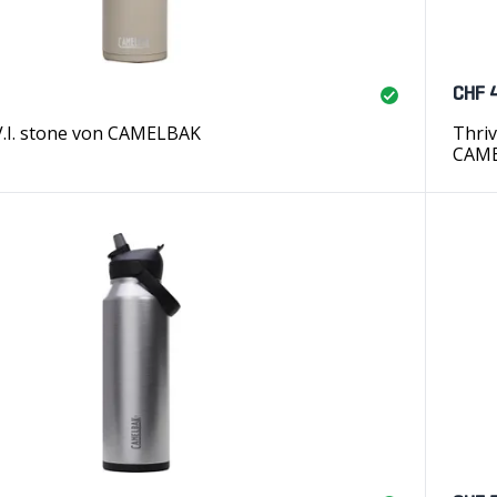
CHF 
V.I. stone von CAMELBAK
Thriv
CAM