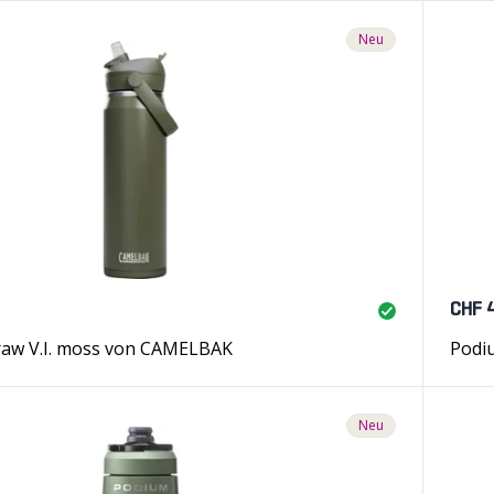
Neu
CHF 
traw V.I. moss von CAMELBAK
Podiu
Neu