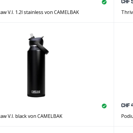
CHF 
raw V.I. 1.2l stainless von CAMELBAK
Thriv
CHF 
traw V.I. black von CAMELBAK
Podi