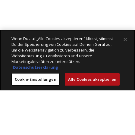
Wenn Du auf „Alle Cookies akzeptieren“ klickst, stimmst
Du der Speicherung von Cookies auf Deinem Gerät zu,
um die Websitenavigation zu verbessern, die
Websitenutzung zu analysieren und unsere
Marketingaktivitäten zu unterstützen.
Datenschutzerklärung
Cookie-Einstellungen
Alle Cookies akzeptieren
Läden
Mit Freude einkaufen bei Veloplus
Geprüfte Leistungen
Beratung & Service
Kompetenz
Erlebnis
Veloplus
Engagement