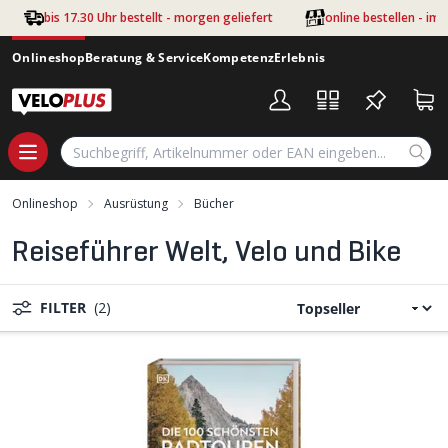
Zum Hauptinhalt springen
bis 17.30 Uhr bestellt - morgen geliefert
online bestellen - im
Onlineshop
Beratung & Service
Kompetenz
Erlebnis
Onlineshop
Ausrüstung
Bücher
Reiseführer Welt, Velo und Bike
FILTER
(2)