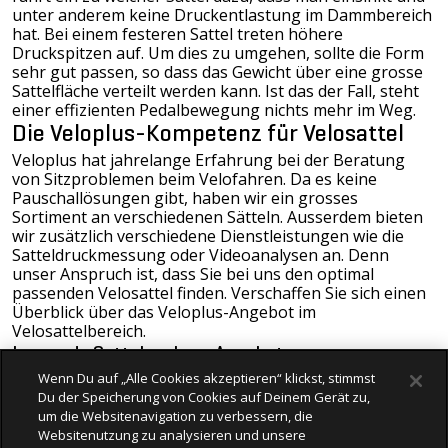
unter anderem keine Druckentlastung im Dammbereich
hat. Bei einem festeren Sattel treten höhere
Druckspitzen auf. Um dies zu umgehen, sollte die Form
sehr gut passen, so dass das Gewicht über eine grosse
Sattelfläche verteilt werden kann. Ist das der Fall, steht
einer effizienten Pedalbewegung nichts mehr im Weg.
Die Veloplus-Kompetenz für Velosattel
Veloplus hat jahrelange Erfahrung bei der Beratung
von Sitzproblemen beim Velofahren. Da es keine
Pauschallösungen gibt, haben wir ein grosses
Sortiment an verschiedenen Sätteln. Ausserdem bieten
wir zusätzlich verschiedene
Dienstleistungen
wie die
Satteldruckmessung oder Videoanalysen an. Denn
unser Anspruch ist, dass Sie bei uns den optimal
passenden Velosattel finden. Verschaffen Sie sich einen
Überblick über das Veloplus-Angebot im
Velosattelbereich.
Leonardo Sattelanalyse-Angebot
Wir fühlen dem Problem auf den Zahn. Mittels einer
Wenn Du auf „Alle Cookies akzeptieren“ klickst, stimmst
Messfolie mit 64 hochempfindlichen Sensoren ermitteln
Du der Speicherung von Cookies auf Deinem Gerät zu,
wir Druckstellen an Ihrem bisherigen Sattel. So werden
um die Websitenavigation zu verbessern, die
die Problemzonen erkannt und die Sattelauswahl kann
Websitenutzung zu analysieren und unsere