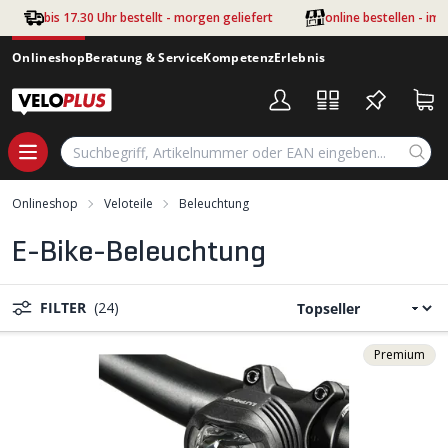
Zum Hauptinhalt springen
bis 17.30 Uhr bestellt - morgen geliefert
online bestellen - im
Onlineshop
Beratung & Service
Kompetenz
Erlebnis
Onlineshop
Veloteile
Beleuchtung
E-Bike-Beleuchtung
FILTER
(24)
Premium