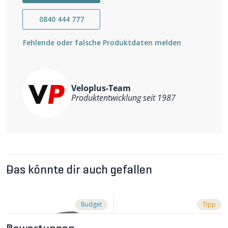
Einfach montierbar an dafür vorgesehene CUBE E-Bikes
mit X-Connect Stecker und FPI-Link-Vorbau.
0840 444 777
Wichtigste Eigenschaften
15 cm X-Connect Kabel
Fehlende oder falsche Produktdaten melden
Kompatibel nur mit CUBE e-Bikes
Lichtleistung von 150 Lux / 440 Lumen
IPX6-Schutz gegen Regen und Spritzwasser
Kompatibel mit GoPro-System für einfache Montage
Veloplus-Team
Produktentwicklung seit 1987
Das könnte dir auch gefallen
Budget
Tipp