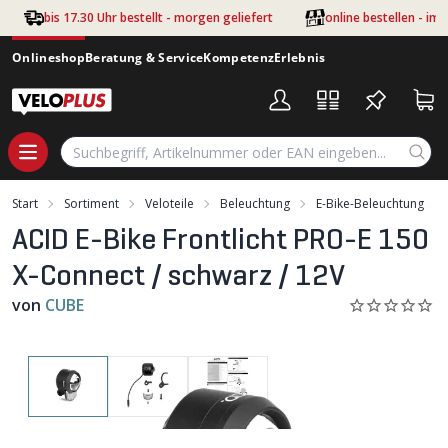
Zum Hauptinhalt springen
bis 17.30 Uhr bestellt - morgen geliefert
online bestellen - im
Onlineshop
Beratung & Service
Kompetenz
Erlebnis
Start
Sortiment
Veloteile
Beleuchtung
E-Bike-Beleuchtung
ACID E-Bike Frontlicht PRO-E 150
X-Connect / schwarz / 12V
von
CUBE