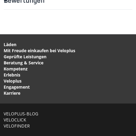
Bewertungen
Läden
Mit Freude einkaufen bei Veloplus
CHF 44.90
CHF 26.90
Geprüfte Leistungen
LUMOTEC IQ UPP E für E-
ACID E-Bike
Beratung & Service
Bikes 35lx von BUSCH
Schutzblechrücklicht PRO-
Kompetenz
UND MÜLLER
E SIC 2.0 von ACID
Erlebnis
Veloplus
Engagement
Karriere
1/6
VELOPLUS-BLOG
VELOCLICK
VELOFINDER