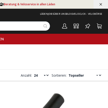
Beratung & Veloservice in allen Läden
LÄDEN
JOBS
ÜBER UNS
BLOG
VELOCLICK - VELOBÖRSE
EN
Anzahl:
Sortieren: