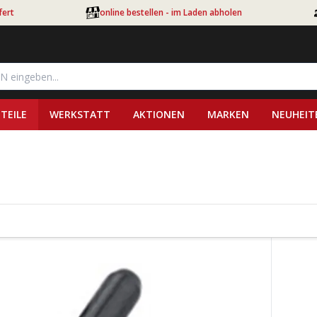
fert
online bestellen - im Laden abholen
TEILE
WERKSTATT
AKTIONEN
MARKEN
NEUHEIT