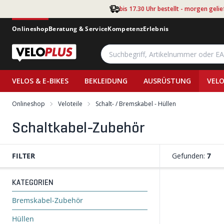
Zum Hauptinhalt springen
bis 17.30 Uhr bestellt - morgen gelie
Onlineshop
Beratung & Service
Kompetenz
Erlebnis
VELOS & E-BIKES
BEKLEIDUNG
AUSRÜSTUNG
VELO
Onlineshop
Veloteile
Schalt- / Bremskabel - Hüllen
Schaltkabel-Zubehör
FILTER
Gefunden:
7
KATEGORIEN
Bremskabel-Zubehör
Hüllen