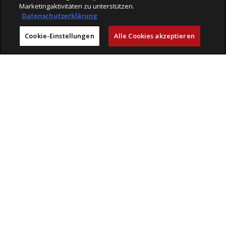
Engagement
Marketingaktivitäten zu unterstützen.
Karriere
Datenschutzerklärung
Cookie-Einstellungen
Alle Cookies akzeptieren
VELOPLUS-BLOG
VELOCLICK
VELOFINDER
AGB
Retouren & Versandbedingungen
Impressum
Datenschutz
© 2026 VELOPLUS AG
powered by polynorm