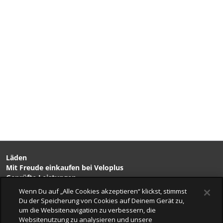
Läden
Mit Freude einkaufen bei Veloplus
Geprüfte Leistungen
Beratung & Service
Wenn Du auf „Alle Cookies akzeptieren“ klickst, stimmst
Kompetenz
Du der Speicherung von Cookies auf Deinem Gerät zu,
Erlebnis
um die Websitenavigation zu verbessern, die
Veloplus
Websitenutzung zu analysieren und unsere