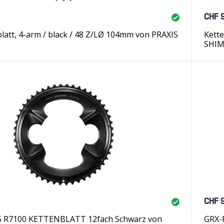
CHF 
att, 4-arm / black / 48 Z/LØ 104mm von PRAXIS
Kette
SHI
CHF 
 R7100 KETTENBLATT 12fach Schwarz von
GRX-