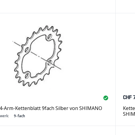
CHF 
-Arm-Kettenblatt 9fach Silber von SHIMANO
Kett
SHI
twerk:
9-fach