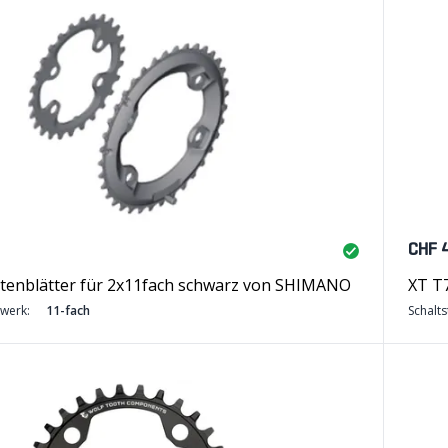
CHF 
tenblätter für 2x11fach schwarz von SHIMANO
XT T
twerk:
11-fach
Schalts