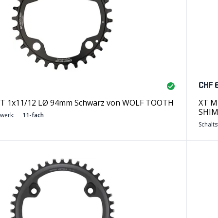
CHF 
 1x11/12 LØ 94mm Schwarz von WOLF TOOTH
XT M
SHI
twerk:
11-fach
Schalts