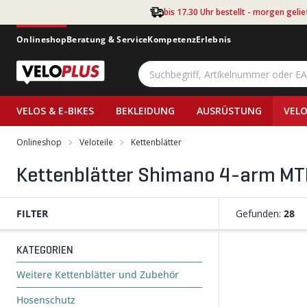
Zum Hauptinhalt springen
bis 17.30 Uhr bestellt - morgen gelie
Onlineshop
Beratung & Service
Kompetenz
Erlebnis
VELOS & E-BIKES
BEKLEIDUNG
AUSRÜSTUNG
VELO
Onlineshop
Veloteile
Kettenblätter
Kettenblätter Shimano 4-arm MT
FILTER
Gefunden:
28
KATEGORIEN
Weitere Kettenblätter und Zubehör
Hosenschutz