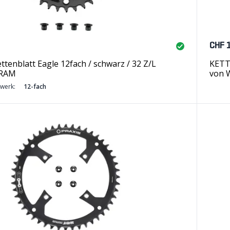
CHF 
ttenblatt Eagle 12fach / schwarz / 32 Z/L
KETT
SRAM
von 
twerk:
12-fach