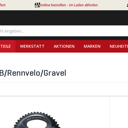
fert
online bestellen - im Laden abholen
TEILE
WERKSTATT
AKTIONEN
MARKEN
NEUHEIT
B/Rennvelo/Gravel