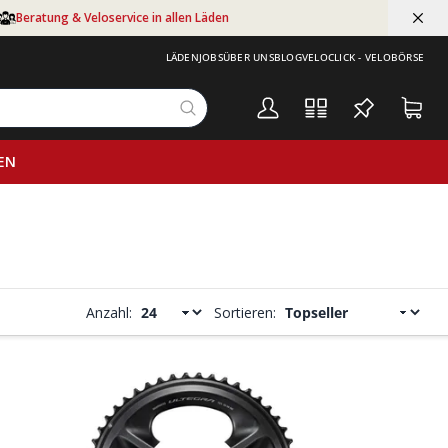
Beratung & Veloservice in allen Läden
LÄDEN
JOBS
ÜBER UNS
BLOG
VELOCLICK - VELOBÖRSE
EN
Anzahl:
Sortieren: