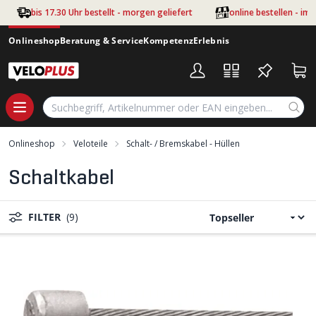
Zum Hauptinhalt springen
bis 17.30 Uhr bestellt - morgen geliefert
online bestellen - im
Onlineshop
Beratung & Service
Kompetenz
Erlebnis
Onlineshop
Veloteile
Schalt- / Bremskabel - Hüllen
Schaltkabel
FILTER
(9)