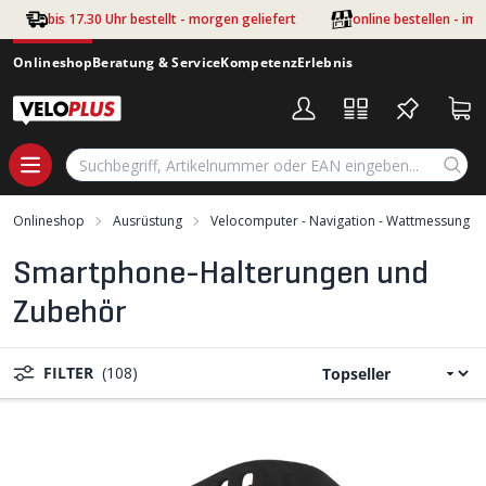
Zum Hauptinhalt springen
bis 17.30 Uhr bestellt - morgen geliefert
online bestellen - im
Onlineshop
Beratung & Service
Kompetenz
Erlebnis
Onlineshop
Ausrüstung
Velocomputer - Navigation - Wattmessung
Smartphone-Halterungen und
Zubehör
FILTER
(108)