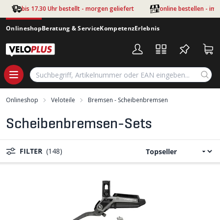
Zum Hauptinhalt springen
bis 17.30 Uhr bestellt - morgen geliefert
online bestellen - im
Onlineshop
Beratung & Service
Kompetenz
Erlebnis
Onlineshop
Veloteile
Bremsen - Scheibenbremsen
Scheibenbremsen-Sets
FILTER
(148)