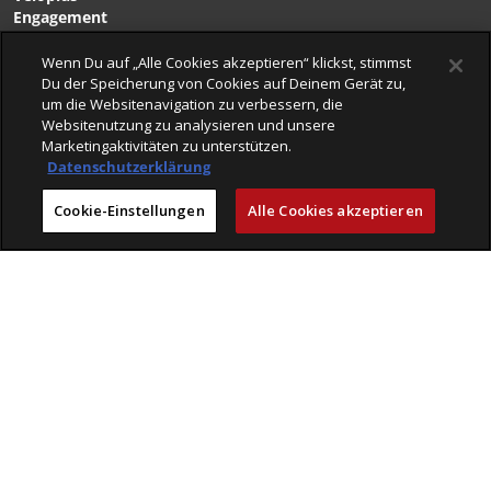
Engagement
Karriere
Wenn Du auf „Alle Cookies akzeptieren“ klickst, stimmst
Du der Speicherung von Cookies auf Deinem Gerät zu,
um die Websitenavigation zu verbessern, die
VELOPLUS-BLOG
Websitenutzung zu analysieren und unsere
VELOCLICK
Marketingaktivitäten zu unterstützen.
VELOFINDER
Datenschutzerklärung
AGB
Cookie-Einstellungen
Alle Cookies akzeptieren
Retouren & Versandbedingungen
Impressum
Datenschutz
© 2026 VELOPLUS AG