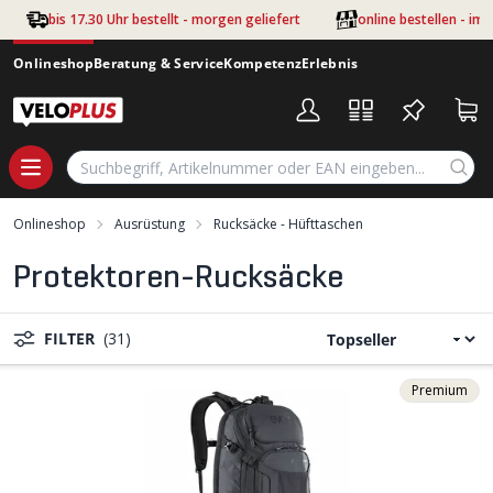
Zum Hauptinhalt springen
bis 17.30 Uhr bestellt - morgen geliefert
online bestellen - im
Onlineshop
Beratung & Service
Kompetenz
Erlebnis
Onlineshop
Ausrüstung
Rucksäcke - Hüfttaschen
Protektoren-Rucksäcke
FILTER
(31)
Premium