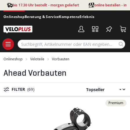
Zum Hauptinhalt springen
bis 17.30 Uhr bestellt - morgen geliefert
online bestellen - im
Onlineshop
Beratung & Service
Kompetenz
Erlebnis
Onlineshop
Veloteile
Vorbauten
Ahead Vorbauten
FILTER
(69)
Premium