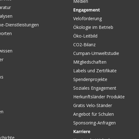
Medien
CHF 119.00
CHF 64.
aratur
Engagement
u Black
TURBINE R Alu Vorbau 35,
SWELL-R 
alysen
0° black von RACE FACE
verstell
Veloförderung
ERGOTE
ke-Dienstleistungen
Ökologie im Betrieb
worten
Öko-Leitbild
CO2-Bilanz
wissen
Cumpan-Umweltstudie
er
Mitgliedschaften
Labels und Zertifikate
ks
Spendenprojekte
Soziales Engagement
Herkunftsländer Produkte
Gratis Velo-Ständer
en
Angebot für Schulen
Sponsoring-Anfragen
Karriere
chichte