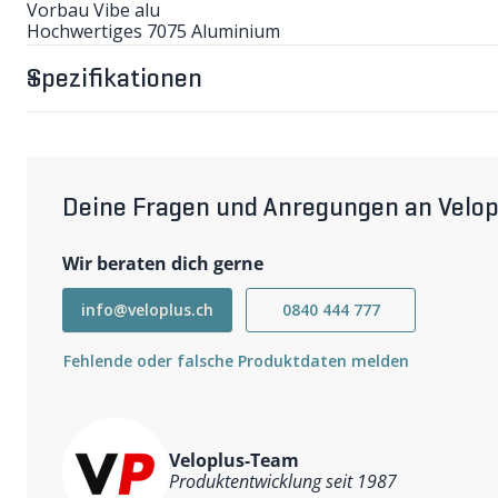
Vorbau Vibe alu
Hochwertiges 7075 Aluminium
Aerodynamische Form
Titan Schrauben
Spezifikationen
Kompatibel mit Shimano Di2
Deine Fragen und Anregungen an Velop
Wir beraten dich gerne
info@veloplus.ch
0840 444 777
Fehlende oder falsche Produktdaten melden
Veloplus-Team
Produktentwicklung seit 1987