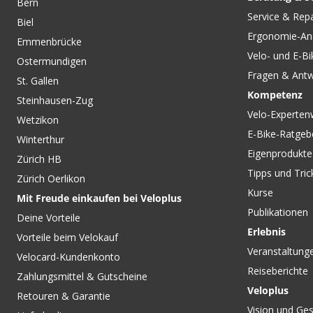
Bern
CHF 135.00
CHF 99.00
Service & Rep
Biel
Vorbau Vibe Alu schwarz
LINE PRO 35 Vorba
Ergonomie-An
von PRO
von BONTRAGER
Emmenbrücke
Velo- und E-Bi
Ostermundigen
Fragen & Ant
St. Gallen
Kompetenz
Steinhausen-Zug
Velo-Experten
Wetzikon
E-Bike-Ratgeb
Winterthur
Eigenprodukte
Zürich HB
Tipps und Tric
Zürich Oerlikon
Kurse
Mit Freude einkaufen bei Veloplus
Publikationen
Deine Vorteile
Erlebnis
Vorteile beim Velokauf
Veranstaltung
Velocard-Kundenkonto
Reiseberichte
Zahlungsmittel & Gutscheine
Veloplus
Retouren & Garantie
Vision und Ges