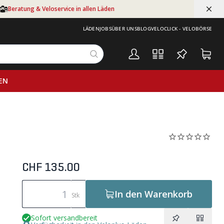
Beratung & Veloservice in allen Läden
LÄDEN
JOBS
ÜBER UNS
BLOG
VELOCLICK - VELOBÖRSE
EN
CHF 135.00
In den Warenkorb
Stk
Sofort versandbereit