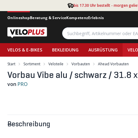
Zum Hauptinhalt springen
bis 17.30 Uhr bestellt - morgen gelie
Onlineshop
Beratung & Service
Kompetenz
Erlebnis
VELOS & E-BIKES
BEKLEIDUNG
AUSRÜSTUNG
VELO
Start
Sortiment
Veloteile
Vorbauten
Ahead Vorbauten
Vorbau Vibe alu / schwarz / 31.8
von
PRO
Beschreibung