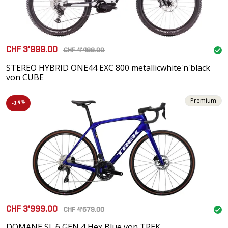
CHF 3'999.00
CHF 4'499.00
STEREO HYBRID ONE44 EXC 800 metallicwhite'n'black
von CUBE
Premium
-14%
CHF 3'999.00
CHF 4'679.00
DOMANE SL 6 GEN 4 Hex Blue von TREK