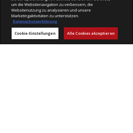
um die Websitenavigation zu verbessern, die
Websitenutzung zu analysieren und unsere
Marketingaktivitäten zu unterstützen.
Datenschutzerklärung
Cookie-Einstellungen
Alle Cookies akzeptieren
Läden
Mit Freude einkaufen bei Veloplus
Geprüfte Leistungen
Beratung & Service
Kompetenz
Erlebnis
Veloplus
Engagement
Karriere
VELOPLUS-BLOG
VELOCLICK
VELOFINDER
AGB