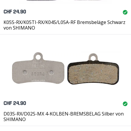
Velo jederzeit sicher abzubremsen. Pannen wegen
durchgebremster oder in langen Abfahrten überhitzter
CHF 24.90
Felgen gehören der Vergangenheit an.
Veloplus-Tipp #203
K05S-RX/K05TI-RX/K04S/L05A-RF Bremsbeläge Schwarz
von SHIMANO
CHF 24.90
D03S-RX/D02S-MX 4-KOLBEN-BREMSBELAG Silber von
SHIMANO