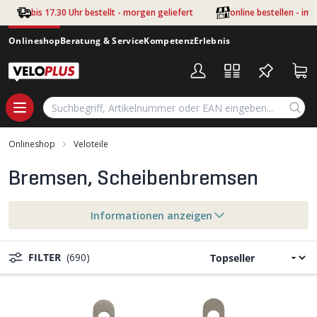
Zum Hauptinhalt springen
bis 17.30 Uhr bestellt - morgen geliefert
online bestellen - im
Onlineshop
Beratung & Service
Kompetenz
Erlebnis
Onlineshop
Veloteile
Bremsen, Scheibenbremsen
Informationen anzeigen
FILTER
(690)