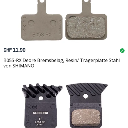
Die Scheibenbremse
CHF 11.90
Scheibenbremsen gehören heute an neuen Velos und E-
B05S-RX Deore Bremsbelag, Resin/ Trägerplatte Stahl
Bikes zur Standardausrüstung und haben die früher
von SHIMANO
üblichen Felgenbremsen ausser an Kindervelos verdrängt.
Die grossen Hersteller wie Shimano, SRAM, Tektro u.a.
bieten für jeden Anwendungsbereich sehr gut
funktionierende Produkte an, die durch die Kombination
von guter Dosierbarkeit und sehr hoher Bremskraft
überzeugen. Im Unterschied zu den früher üblichen
Felgenbremsen fällt die Bremskraft auch bei Nässe nur
unwesentlich ab, was für deutliche Sicherheitsreserven
sorgt. Die benötigten Handkräfte zum Bremsen sind
gering und steigen auch in langen Abfahrten nicht an. Ein
oder zwei Finger am Bremshebel reichen aus, um das