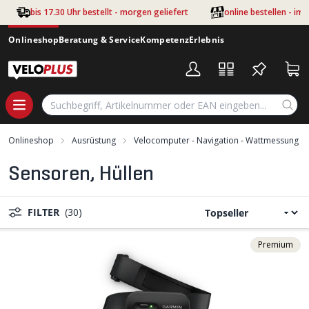
Zum Hauptinhalt springen
bis 17.30 Uhr bestellt - morgen geliefert
online bestellen - im
Onlineshop
Beratung & Service
Kompetenz
Erlebnis
Onlineshop
Ausrüstung
Velocomputer - Navigation - Wattmessung
Sensoren, Hüllen
FILTER
(30)
Premium