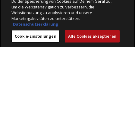
Du der Speicherung von Cookies auf Deinem Gerät zu,
um die Websitenavigation zu verbessern, die
Websitenutzung zu analysieren und unsere
Marketingaktivitäten zu unterstützen.
Datenschutzerklärung
Cookie-Einstellungen
Alle Cookies akzeptieren
Läden
Mit Freude einkaufen bei Veloplus
Geprüfte Leistungen
Beratung & Service
Kompetenz
Erlebnis
Veloplus
Engagement