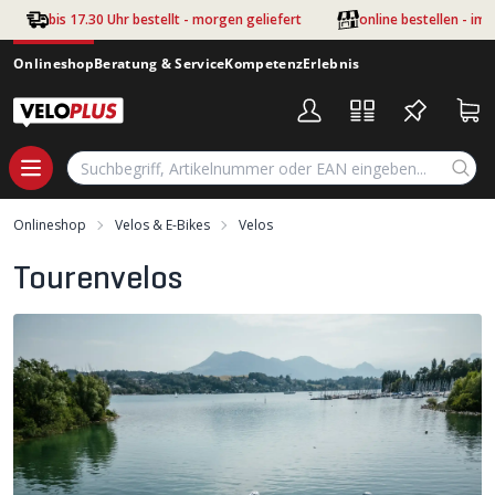
Zum Hauptinhalt springen
bis 17.30 Uhr bestellt - morgen geliefert
online bestellen - im
Onlineshop
Beratung & Service
Kompetenz
Erlebnis
Onlineshop
Velos & E-Bikes
Velos
Tourenvelos