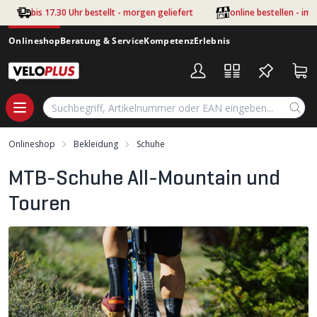
Zum Hauptinhalt springen
bis 17.30 Uhr bestellt - morgen geliefert
online bestellen - im
Onlineshop
Beratung & Service
Kompetenz
Erlebnis
Onlineshop
Bekleidung
Schuhe
MTB-Schuhe All-Mountain und
Touren