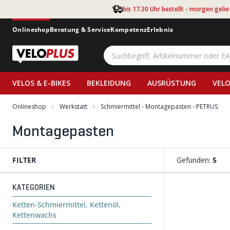
Zum Hauptinhalt springen
bis 17.30 Uhr bestellt - morgen gelie
Onlineshop
Beratung & Service
Kompetenz
Erlebnis
VELOS & E-BIKES
BEKLEIDUNG
AUSRÜSTUNG
VELO
Onlineshop
Werkstatt
Schmiermittel - Montagepasten - PETRUS
Montagepasten
FILTER
Gefunden:
5
KATEGORIEN
Ketten-Schmiermittel, Kettenöl,
Kettenwachs