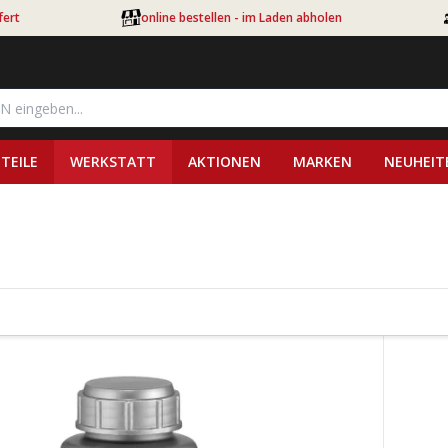
fert
online bestellen - im Laden abholen
TEILE
WERKSTATT
AKTIONEN
MARKEN
NEUHEIT