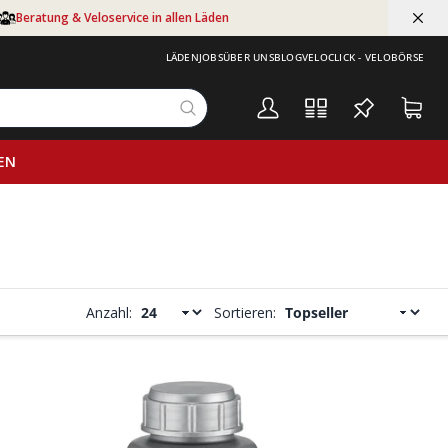
Beratung & Veloservice in allen Läden
LÄDEN
JOBS
ÜBER UNS
BLOG
VELOCLICK - VELOBÖRSE
EN
Anzahl:
Sortieren: