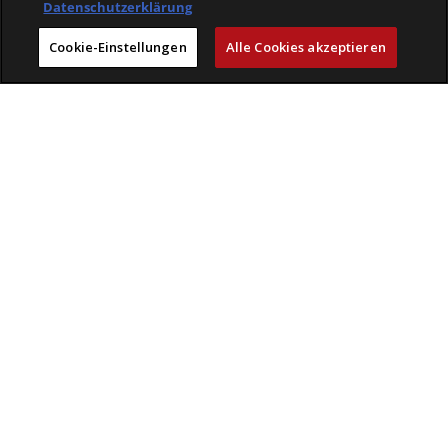
Datenschutzerklärung
Läden
Cookie-Einstellungen
Alle Cookies akzeptieren
Mit Freude einkaufen bei Veloplus
Geprüfte Leistungen
Beratung & Service
Kompetenz
Erlebnis
Veloplus
Engagement
Karriere
VELOPLUS-BLOG
VELOCLICK
VELOFINDER
AGB
Retouren & Versandbedingungen
Impressum
Datenschutz