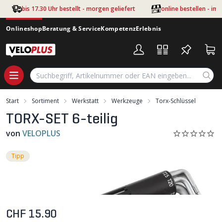
Zum Hauptinhalt springen
bis 17.30 Uhr bestellt - morgen geliefert
online bestellen - im
Onlineshop
Beratung & Service
Kompetenz
Erlebnis
Start
Sortiment
Werkstatt
Werkzeuge
Torx-Schlüssel
TORX-SET 6-teilig
von
VELOPLUS
Tipp
CHF 15.90