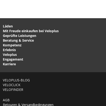
Läden
Mit Freude einkaufen bei Veloplus
CHF 19.90
CHF 13.90
Geprüfte Leistungen
HEXER Kugelinbus-Set
INBUS Schlüsselset von
Beratung & Service
von VELOPLUS
LIFU
Kompetenz
Erlebnis
Veloplus
Engagement
Karriere
VELOPLUS-BLOG
VELOCLICK
VELOFINDER
AGB
Retouren & Versandbedingungen