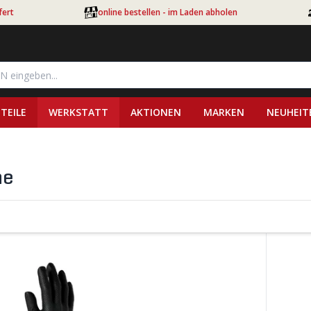
fert
online bestellen - im Laden abholen
TEILE
WERKSTATT
AKTIONEN
MARKEN
NEUHEIT
he