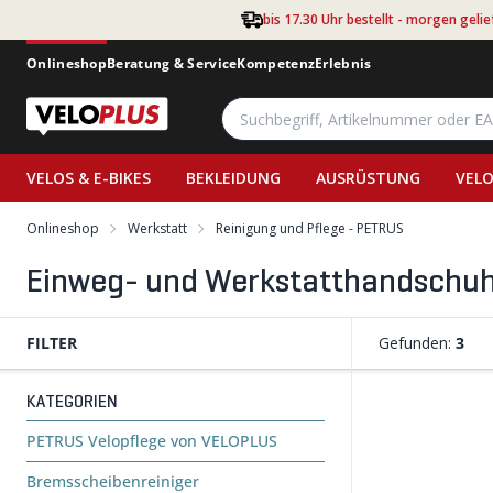
Zum Hauptinhalt springen
bis 17.30 Uhr bestellt - morgen gelie
Onlineshop
Beratung & Service
Kompetenz
Erlebnis
VELOS & E-BIKES
BEKLEIDUNG
AUSRÜSTUNG
VELO
Onlineshop
Werkstatt
Reinigung und Pflege - PETRUS
Einweg- und Werkstatthandschu
FILTER
Gefunden:
3
KATEGORIEN
PETRUS Velopflege von VELOPLUS
Bremsscheibenreiniger