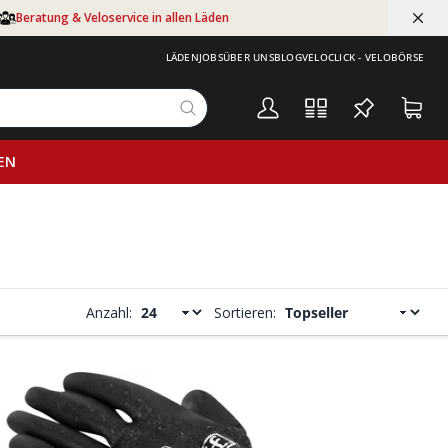
Beratung & Veloservice in allen Läden
LÄDEN
JOBS
ÜBER UNS
BLOG
VELOCLICK - VELOBÖRSE
EN
Anzahl:
Sortieren: