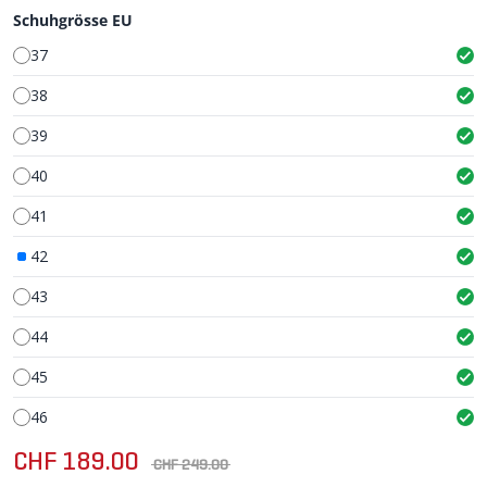
Schuhgrösse EU
37
38
39
40
41
42
43
44
45
46
CHF 189.00
CHF 249.00