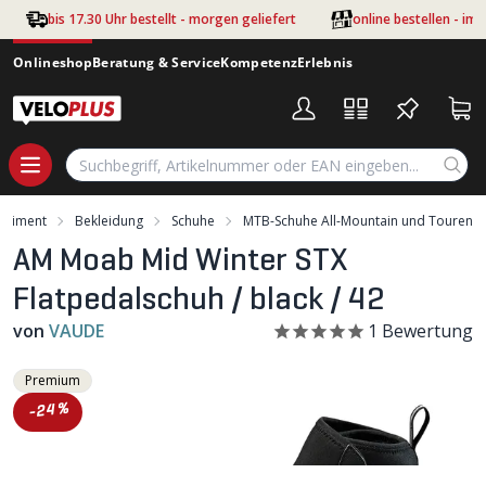
Zum Hauptinhalt springen
bis 17.30 Uhr bestellt - morgen geliefert
online bestellen - im
Onlineshop
Beratung & Service
Kompetenz
Erlebnis
ortiment
Bekleidung
Schuhe
MTB-Schuhe All-Mountain und Touren
AM Moab Mid Winter STX
Flatpedalschuh / black / 42
von
VAUDE
1
Bewertung
Premium
-24%