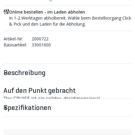
Online bestellen - im Laden abholen
In 1-2 Werktagen abholbereit. Wähle beim Bestellvorgang Click
& Pick und den Laden für die Abholung.
Artikel-Nr:
2000722
Basisartikel:
33001600
Beschreibung
Auf den Punkt gebracht
Der CRUISE ist ein solider, dreidimensional
kaltgeschmiedeter Vorbau für 1 1/8" Ahead Set
Spezifikationen
Steuersätze aus 6061er Alu.
CRUISE (25.4, +/-7°) MTB Vorbau im
Detail
Die saubere Verarbeitung und die Fixierung mit vier