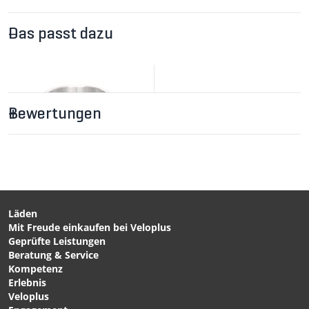
Das passt dazu
Bewertungen
Läden
Mit Freude einkaufen bei Veloplus
CHF 17.90
CHF 5.90
Geprüfte Leistungen
GIRAFFE Gabelschaft-
AHIX Ahead-Kalibrierhülse
Beratung & Service
Verlängerung / Ahead-Set
1 1/8" auf Gabelschaft 1"
Kompetenz
Schwarz von ZOOM
von ZOOM
Erlebnis
Veloplus