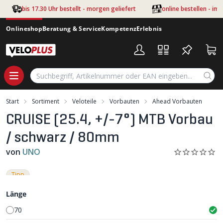
Zum Hauptinhalt springen
bis 17.30 Uhr bestellt - morgen geliefert
online bestellen - im
Onlineshop
Beratung & Service
Kompetenz
Erlebnis
Start
Sortiment
Veloteile
Vorbauten
Ahead Vorbauten
CRUISE (25.4, +/-7°) MTB Vorbau
/ schwarz / 80mm
von
UNO
Tipp
Länge
70