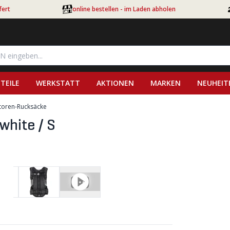
fert
online bestellen - im Laden abholen
TEILE
WERKSTATT
AKTIONEN
MARKEN
NEUHEIT
toren-Rucksäcke
white / S