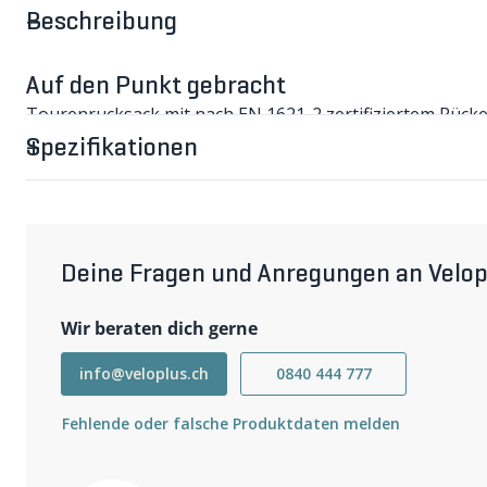
Beschreibung
Auf den Punkt gebracht
Tourenrucksack mit nach EN 1621-2 zertifiziertem Rücke
absorbiert.
Spezifikationen
FR TRAIL UNLTD Rucksack im Detail
Rückenprotektor nach EN 1621-2, der 95% der Aufschlag
Netzbeutel, vorbereitet für Trinkbeutel. Fleecegefüttert
Helmhalterung für Enduro- und Vollvisierhelme. Voll a
Pumpeneinschub. Seitliche RV-Taschen für Schnellzugri
boden. Das Tragsystem mit konturierten Tragriemen, Bru
Deine Fragen und Anregungen an Velop
ausgezeichneten Sitz, wenn es offroad so richtig zur Sac
nach Grösse variierende Stauvolumen ergibt sich aus d
Wir beraten dich gerne
Wichtigste Eigenschaften
Rückenprotektor EN 1621-2 + TÜV/GS zertifiziertem
Atmungsaktives Liteshield-System-Air-Rückenteil
info@veloplus.ch
0840 444 777
Atmungsaktiver Airo-Flex-Hüftgürtel mit Klettverschluss
Brust- und Hüftgurt
Fehlende oder falsche Produktdaten melden
Vorbereitet für Trinksystem, inkl. Schlauchhalterung
Weit öffnendes Werkzeugfach
Aussenklappe für Helm-, Protektorenbefestigung