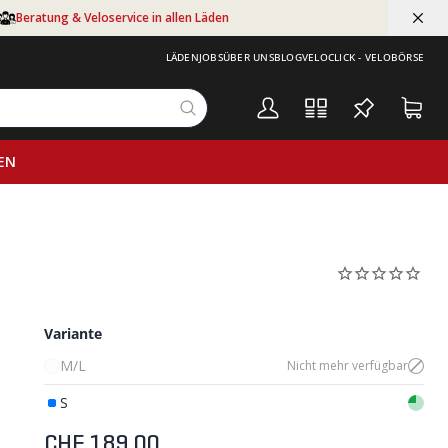
Beratung & Veloservice in allen Läden
LÄDEN
JOBS
ÜBER UNS
BLOG
VELOCLICK - VELOBÖRSE
EN
Variante
M/L
Nicht mehr verfügbar
S
CHF 189.00