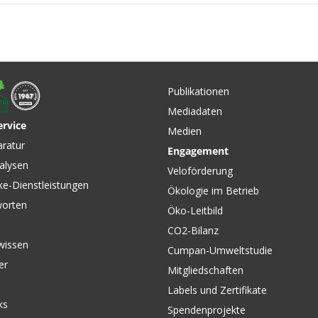
CHF 3.40
CHF 199
ickset
CLIF BAR Energieriegel, 5
FR ENDU
Aromen von CLIF BAR
Protekto
Publikationen
von EVO
Mediadaten
ervice
Medien
CHF 119.00
CHF 115
.00
aratur
Engagement
raven
SYNCRO 12 Bikerucksack
RACE AIR
alysen
Grey von OSPREY
von DEU
Veloförderung
ke-Dienstleistungen
Ökologie im Betrieb
worten
Öko-Leitbild
CO2-Bilanz
wissen
Cumpan-Umweltstudie
er
Mitgliedschaften
Labels und Zertifikate
ks
Spendenprojekte