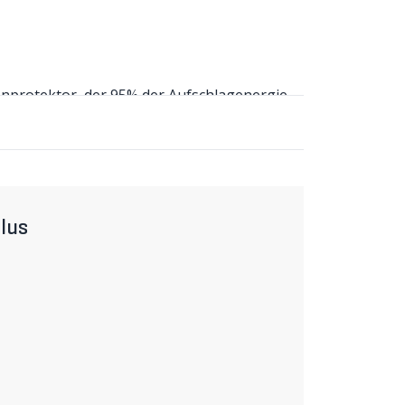
n­protektor, der 95% der Aufschlagenergie
energie absorbiert. Hauptfach mit RV-
es Brillen-, Handyfach mit Organisator.
ufklappbares Werkzeugfach mit Organizer und
ff. Protektorenbefestigung am Rucksack­
st- und breitem Klett-Hüftgurt sorgt für
lus
he geht. Regenhülle mit Reflektor­logo. Das
en unterschiedlichen Rückenlängen.