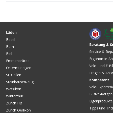
CHF 10.90
CHF 16.90
AIRFIXmaxi Flick-Set mit
AIRFIX TUBELESS Fl
Reifenheber von VELOPLUS
von VELOPLUS
Läden
SWISS DESIGN
Basel
Beratung & S
Bern
CHF 219.00
CHF 119.00
CHF 139
Service & Rep
Biel
FR TRAIL BLACKLINE
SYNCRO 20 (2026) 
Ergonomie-An
Protektorenrucksack black
black von OSPREY
Emmenbrücke
von EVOC
Velo- und E-Bi
Ostermundigen
Fragen & Ant
St. Gallen
Kompetenz
Steinhausen-Zug
Velo-Experten
Wetzikon
E-Bike-Ratgeb
Winterthur
Eigenprodukte
Zürich HB
Tipps und Tric
Zürich Oerlikon