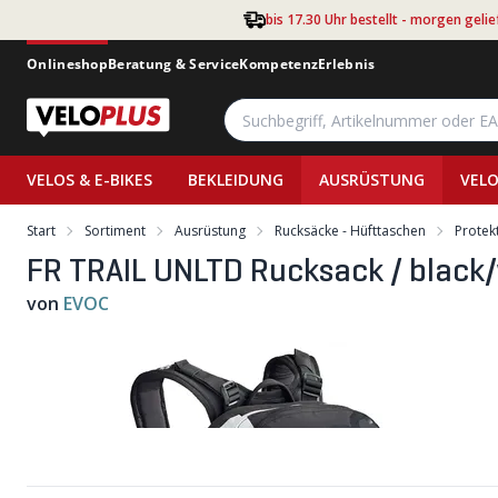
Zum Hauptinhalt springen
bis 17.30 Uhr bestellt - morgen gelie
Onlineshop
Beratung & Service
Kompetenz
Erlebnis
VELOS & E-BIKES
BEKLEIDUNG
AUSRÜSTUNG
VELO
Start
Sortiment
Ausrüstung
Rucksäcke - Hüfttaschen
Protek
FR TRAIL UNLTD Rucksack / black/
von
EVOC