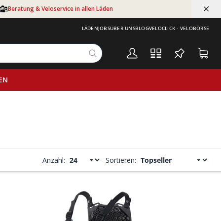
Beratung & Veloservice in allen Läden
LÄDEN
JOBS
ÜBER UNS
BLOG
VELOCLICK - VELOBÖRSE
EN
Anzahl:
Sortieren: