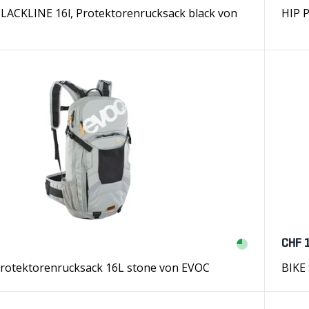
ACKLINE 16l, Protektorenrucksack black von
HIP 
CHF 
otektorenrucksack 16L stone von EVOC
BIKE