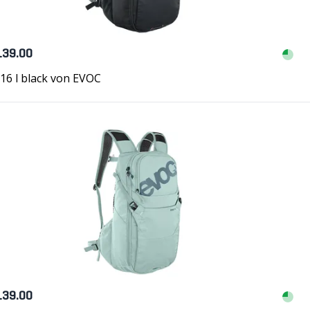
139.00
16 l black von EVOC
139.00