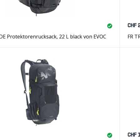
CHF 
DE Protektorenrucksack, 22 L black von EVOC
FR T
CHF 