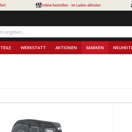
fert
online bestellen - im Laden abholen
TEILE
WERKSTATT
AKTIONEN
MARKEN
NEUHEIT