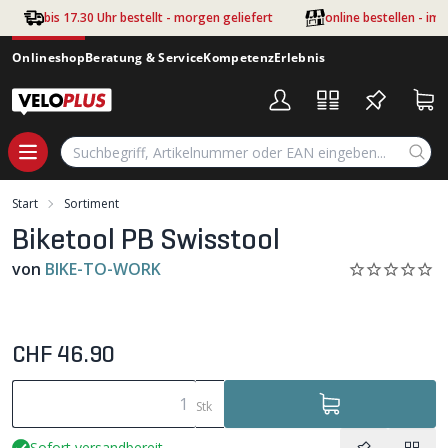
Zum Hauptinhalt springen
bis 17.30 Uhr bestellt - morgen geliefert
online bestellen - im
Onlineshop
Beratung & Service
Kompetenz
Erlebnis
Start
Sortiment
Biketool PB Swisstool
von
BIKE-TO-WORK
CHF 46.90
Stk
Sofort versandbereit