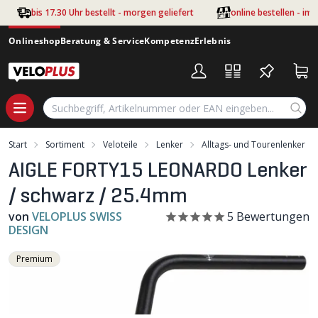
Zum Hauptinhalt springen
bis 17.30 Uhr bestellt - morgen geliefert
online bestellen - im
Onlineshop
Beratung & Service
Kompetenz
Erlebnis
Start
Sortiment
Veloteile
Lenker
Alltags- und Tourenlenker
AIGLE FORTY15 LEONARDO Lenker
/ schwarz / 25.4mm
von
VELOPLUS SWISS
5
Bewertungen
DESIGN
Premium