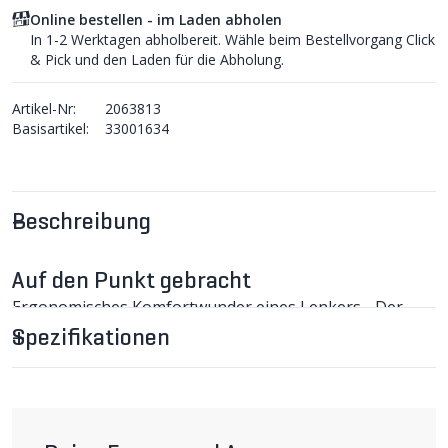
Online bestellen - im Laden abholen
In 1-2 Werktagen abholbereit. Wähle beim Bestellvorgang Click
& Pick und den Laden für die Abholung.
Artikel-Nr:
2063813
Basisartikel:
33001634
Beschreibung
Auf den Punkt gebracht
Ergonomisches Komfortwunder eines Lenkers - Der
Aigle 40-15 setzt hohe Massstäbe beim Greifkomfort
Spezifikationen
eines Velos. Dieses Produkt wurde anhand unzähliger
Ausmessungen mit unserem LEONARDO Analysen- und
Vermessungssystem von Veloplus Mitarbeitenden
entwickelt.
AIGLE 40-15 Komfortlenker im Detail