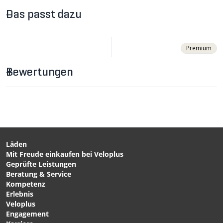
mal 260 g.
Das passt dazu
Premium
Bewertungen
Läden
Mit Freude einkaufen bei Veloplus
CHF 14.90
CHF 199.00
Geprüfte Leistungen
LENKERHÜLSE Schwarz
KINEKT gefederter
Beratung & Service
von ERGOTEC
Vorbau, 30° / schwarz /
Kompetenz
100mm von CIRRUS
Erlebnis
Veloplus
Engagement