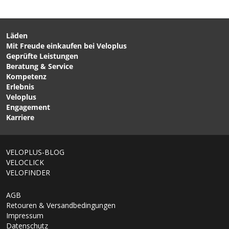
Läden
Mit Freude einkaufen bei Veloplus
CHF 29.90
CHF 39.90
Geprüfte Leistungen
COMET EXPLORE Griff /
VARIO-STEM verstellbarer
Beratung & Service
braun von VELOPLUS
Vorbau mit Schaft 22,2mm
Kompetenz
SWISS DESIGN
- von ZOOM
Erlebnis
Veloplus
Engagement
Karriere
VELOPLUS-BLOG
VELOCLICK
VELOFINDER
AGB
Retouren & Versandbedingungen
Impressum
Datenschutz