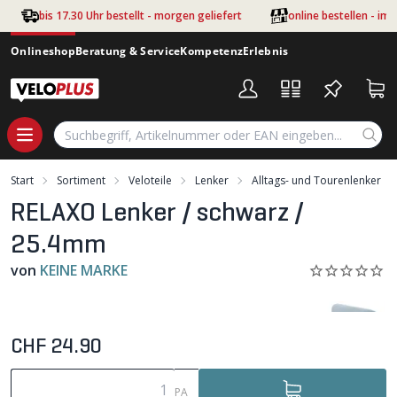
Zum Hauptinhalt springen
bis 17.30 Uhr bestellt - morgen geliefert
online bestellen - im
Onlineshop
Beratung & Service
Kompetenz
Erlebnis
Start
Sortiment
Veloteile
Lenker
Alltags- und Tourenlenker
RELAXO Lenker / schwarz /
25.4mm
von
KEINE MARKE
CHF 24.90
PA