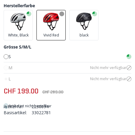
Herstellerfarbe
White, Black
Vivid Red
black
Grösse S/M/L
S
M
Nicht mehr verfügbar
L
Nicht mehr verfügbar
CHF 199.00
CHF 289.00
Artikel ist nicht bestellbar
Artikel-Nr:
2230094
Basisartikel:
33022781