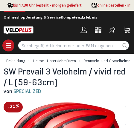
Zum Hauptinhalt springen
bis 17.30 Uhr bestellt - morgen geliefert
online bestellen - im
Onlineshop
Beratung & Service
Kompetenz
Erlebnis
Bekleidung
Helme - Unterziehmützen
Rennvelo- und Gravelhelme
SW Prevail 3 Velohelm / vivid red
/ L (59-63cm)
von
SPECIALIZED
-31%