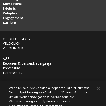
von MONS ROYALE
Bikee von P.A.C.
Kompetenz
Erlebnis
Veloplus
Engagement
Karriere
VELOPLUS-BLOG
VELOCLICK
VELOFINDER
AGB
Retouren & Versandbedingungen
Impressum
Datenschutz
Wenn Du auf „Alle Cookies akzeptieren“ klickst, stimmst
Du der Speicherung von Cookies auf Deinem Gerät zu,
um die Websitenavigation zu verbessern, die
Websitenutzung zu analysieren und unsere
Marketingaktivitäten zu unterstützen.