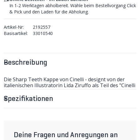
In 1-2 Werktagen abholbereit. Wähle beim Bestellvorgang Click
& Pick und den Laden für die Abholung.
Artikel-Nr:
2192557
Basisartikel:
33010540
Beschreibung
Die Sharp Teeth Kappe von Cinelli - designt von der
italienischen Illustratorin Lida Ziruffo als Teil des "Cinelli
Art Program".
Spezifikationen
Die Kappe von Cinelli ist nicht nur einzigartig, sie ist
auch besonders atmungsaktiv und trocknet ausserdem
besonders schnell. In den kühlerem Monaten dient die
Kappe als zusätzliche Schicht.
Ein Accessoire, an dem man das ganze Jahr Freude hat.
100% Polyester. (I)
Deine Fragen und Anregungen an