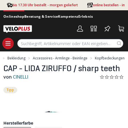
Zum Hauptinhalt springen
bis 17.30 Uhr bestellt - morgen geliefert
online bestellen - im
Onlineshop
Beratung & Service
Kompetenz
Erlebnis
Bekleidung
Accessoires - Armlinge - Beinlinge
Kopfbedeckungen
CAP - LIDA ZIRUFFO / sharp teeth
von
CINELLI
Tipp
Herstellerfarbe