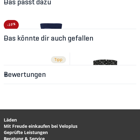
Das passt dazu
-10%
Das könnte dir auch gefallen
Tipp
Bewertungen
CHF 17.90
CHF 19.90
1987 TEAM Velosocken
Dunkelblau von
VELOPLUS SWISS DESIGN
Läden
Mit Freude einkaufen bei Veloplus
CHF 39.90
CHF 19.90
Geprüfte Leistungen
Velocity Trail Cap Black
ORIGINAL Schlauchschal
Beratung & Service