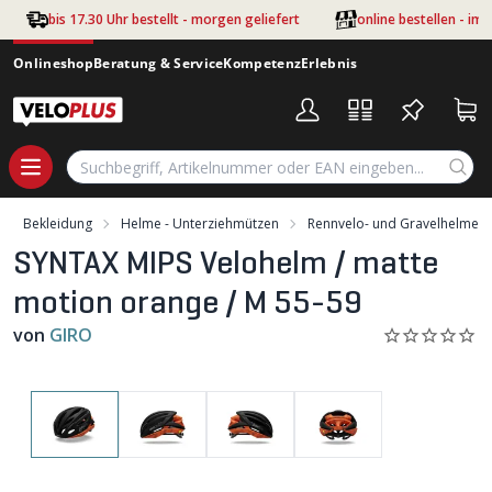
Zum Hauptinhalt springen
bis 17.30 Uhr bestellt - morgen geliefert
online bestellen - im
Onlineshop
Beratung & Service
Kompetenz
Erlebnis
Bekleidung
Helme - Unterziehmützen
Rennvelo- und Gravelhelme
SYNTAX MIPS Velohelm / matte
motion orange / M 55-59
von
GIRO