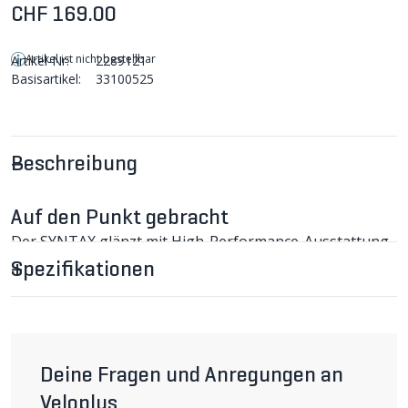
CHF 169.00
Artikel ist nicht bestellbar
Artikel-Nr:
2289121
Basisartikel:
33100525
Beschreibung
Auf den Punkt gebracht
Der SYNTAX glänzt mit High-Performance-Ausstattung
zu einem sehr attraktiven Preis!
Spezifikationen
SYNTAX MIPS Rennvelohelm im Detail
Der SYNTAX glänzt mit High-Performance-Ausstattung
zu einem sehr attraktiven Preis! Die Helmschale bietet
eine etwas grössere Abdeckung als andere Race-Helme,
was in Kombination mit dem im Roc-Loc-5-Air-
Anpassungssystem vollintegrierten MIPS (s. unten)
Deine Fragen und Anregungen an
ausgezeichnete Sicherheit gewährt. 25 Öffnungen mit ­
Veloplus
innenliegenden Lüftungskanälen sorgen bei allen