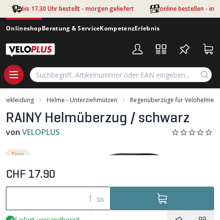
Zum Hauptinhalt springen
bis 17.30 Uhr bestellt - morgen geliefert
online bestellen - im
Onlineshop
Beratung & Service
Kompetenz
Erlebnis
Bekleidung
Helme - Unterziehmützen
Regenüberzüge für Velohelme
RAINY Helmüberzug / schwarz
von
VELOPLUS
Tipp
CHF 17.90
Stk
Sofort versandbereit