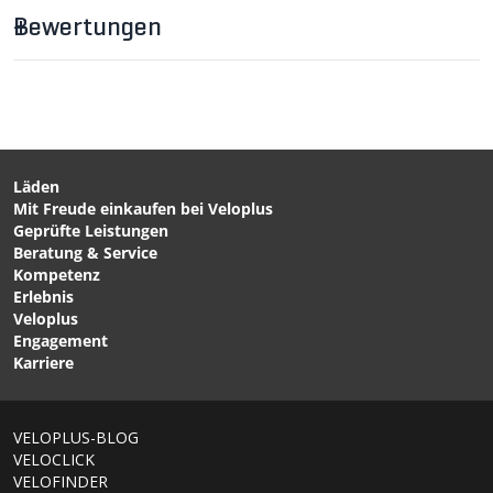
Bewertungen
CHF 52.90
CHF 16.90
CHF 59.90
FLEXI Unisex-Beinlinge
RAINCOVER
Schwarz von VELOPLUS
Rucksackregenhüllen Gelb
SWISS DESIGN
von VELOPLUS SWISS
DESIGN
Läden
Mit Freude einkaufen bei Veloplus
CHF 25.90
CHF 16.90
Geprüfte Leistungen
RAINY REFLECT
RAINY Helmüberzug /
Beratung & Service
Helmüberzug Schwarz
gelb von VAUDE
Kompetenz
von VELOPLUS SWISS
Erlebnis
DESIGN
Veloplus
Engagement
Karriere
VELOPLUS-BLOG
VELOCLICK
VELOFINDER