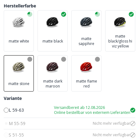
Herstellerfarbe
matte
matte
matte white
matte black
black/gloss hi
sapphire
viz yellow
matte dark
matte flame
matte stone
maroon
red
Variante
Versandbereit ab 12.08.2026
L 59-63
Online bestellbar von externem Lieferanten
M 55-59
Nicht mehr verfügbar
S 51-55
Nicht mehr verfügbar