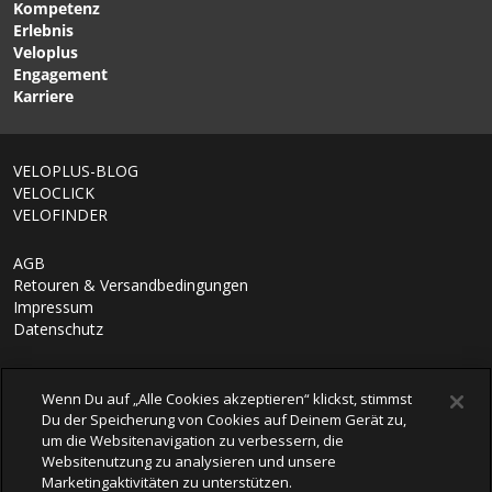
matte cenote von SMITH
Matte Midnight Navy von
Kompetenz
SMITH
Erlebnis
Veloplus
Engagement
Karriere
VELOPLUS-BLOG
VELOCLICK
VELOFINDER
AGB
Retouren & Versandbedingungen
Impressum
Datenschutz
Wenn Du auf „Alle Cookies akzeptieren“ klickst, stimmst
Du der Speicherung von Cookies auf Deinem Gerät zu,
um die Websitenavigation zu verbessern, die
Websitenutzung zu analysieren und unsere
Marketingaktivitäten zu unterstützen.