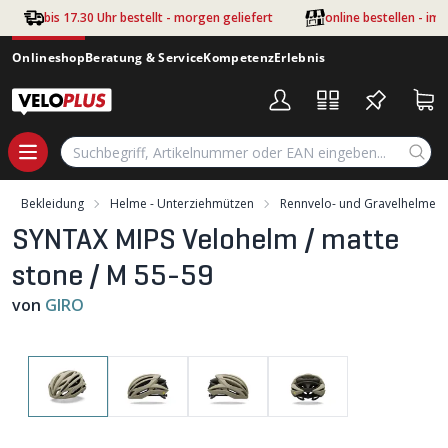
Zum Hauptinhalt springen
bis 17.30 Uhr bestellt - morgen geliefert
online bestellen - im
Onlineshop
Beratung & Service
Kompetenz
Erlebnis
Bekleidung
Helme - Unterziehmützen
Rennvelo- und Gravelhelme
SYNTAX MIPS Velohelm / matte
stone / M 55-59
von
GIRO