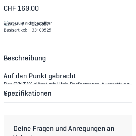
CHF 169.00
Artikel ist nicht bestellbar
Artikel-Nr:
2290357
Basisartikel:
33100525
Beschreibung
Auf den Punkt gebracht
Der SYNTAX glänzt mit High-Performance-Ausstattung
zu einem sehr attraktiven Preis!
Spezifikationen
SYNTAX MIPS Rennvelohelm im Detail
Der SYNTAX glänzt mit High-Performance-Ausstattung
zu einem sehr attraktiven Preis! Die Helmschale bietet
eine etwas grössere Abdeckung als andere Race-Helme,
was in Kombination mit dem im Roc-Loc-5-Air-
Anpassungssystem vollintegrierten MIPS (s. unten)
Deine Fragen und Anregungen an
ausgezeichnete Sicherheit gewährt. 25 Öffnungen mit ­