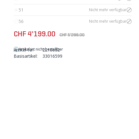
51
Nicht mehr verfügbar
56
Nicht mehr verfügbar
CHF 4'199.00
CHF 5'299.00
Artikel ist nicht bestellbar
Artikel-Nr:
2210662
Basisartikel:
33016599