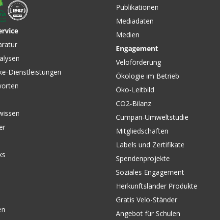
Publikationen
Mediadaten
ervice
Medien
aratur
Engagement
alysen
Veloförderung
ke-Dienstleistungen
Ökologie im Betrieb
worten
Öko-Leitbild
CO2-Bilanz
wissen
Cumpan-Umweltstudie
er
Mitgliedschaften
Labels und Zertifikate
ks
Spendenprojekte
Soziales Engagement
Herkunftsländer Produkte
Gratis Velo-Ständer
en
Angebot für Schulen