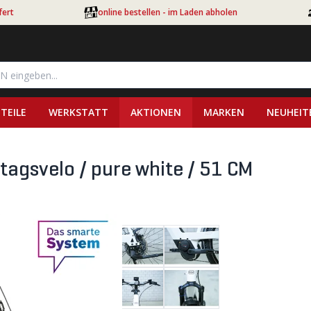
fert
online bestellen - im Laden abholen
TEILE
WERKSTATT
AKTIONEN
MARKEN
NEUHEIT
tagsvelo / pure white / 51 CM