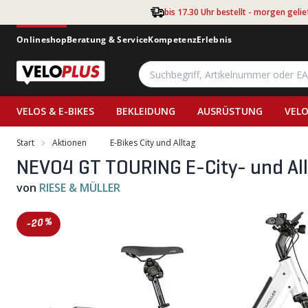
Zum Hauptinhalt springen
bis 17.30 Uhr bestellt - morgen gelie
Onlineshop
Beratung & Service
Kompetenz
Erlebnis
VELOS & E-BIKES
BEKLEIDUNG
AUSRÜSTUNG
VELO
Start
Aktionen
E-Bikes City und Alltag
NEVO4 GT TOURING E-City- und All
von
RIESE & MÜLLER
-20%