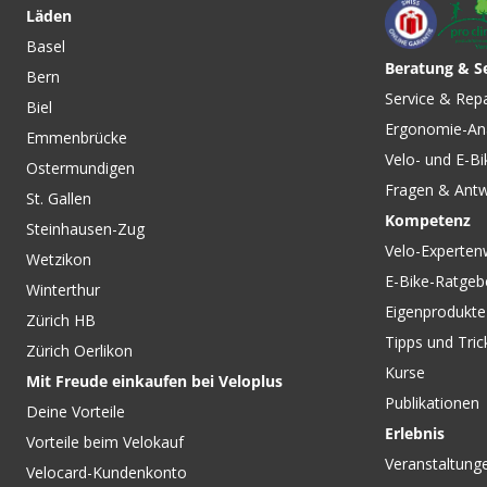
NEVO4 GT TOURING E-City- und Alltagsvelo
Läden
Basel
Beratung & S
Bern
Service & Rep
Biel
Ergonomie-An
Emmenbrücke
Velo- und E-Bi
Ostermundigen
Fragen & Ant
St. Gallen
Kompetenz
Steinhausen-Zug
Velo-Experten
Wetzikon
E-Bike-Ratgeb
Winterthur
Eigenprodukte
Zürich HB
Tipps und Tric
Zürich Oerlikon
Kurse
Mit Freude einkaufen bei Veloplus
Publikationen
Deine Vorteile
Erlebnis
Vorteile beim Velokauf
Veranstaltung
Velocard-Kundenkonto