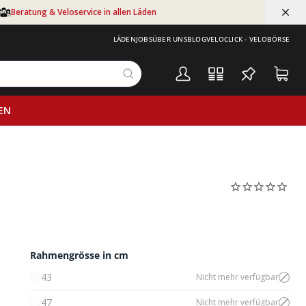
Beratung & Veloservice in allen Läden
LÄDEN
JOBS
ÜBER UNS
BLOG
VELOCLICK - VELOBÖRSE
EN
Rahmengrösse in cm
43
Nicht mehr verfügbar
47
Nicht mehr verfügbar