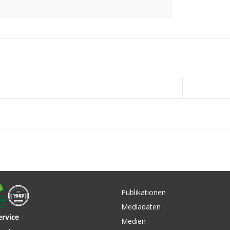
hlossenem Ausfallende:
Publikationen
Mediadaten
ervice
Medien
CHF 32.90
CHF 149