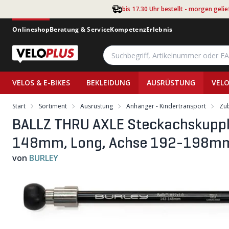
Zum Hauptinhalt springen
bis 17.30 Uhr bestellt - morgen gelie
Onlineshop
Beratung & Service
Kompetenz
Erlebnis
VELOS & E-BIKES
BEKLEIDUNG
AUSRÜSTUNG
VELO
Start
Sortiment
Ausrüstung
Anhänger - Kindertransport
Zu
BALLZ THRU AXLE Steckachskuppl
148mm, Long, Achse 192-198m
von
BURLEY