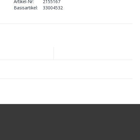
Artikel-Nr:
2155167
Basisartikel:
33004532
.00
CHF 69.90