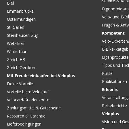
Service & Rep
Biel
BALLZ THRU AXLE
BURLEY COHO Unive
Ergonomie-An
Steckachskupplung zum
Steckachse / Ø 12 
Emmenbrücke
COHO XC Schwarz von
TUTTO-IN-UNO
Velo- und E-Bi
Ostermundigen
BURLEY
Fragen & Ant
St. Gallen
Kompetenz
Steinhausen-Zug
Velo-Experten
Wetzikon
E-Bike-Ratgeb
Winterthur
Eigenprodukte
Zürich HB
Tipps und Tric
Zürich Oerlikon
Kurse
Mit Freude einkaufen bei Veloplus
Publikationen
Deine Vorteile
Erlebnis
Vorteile beim Velokauf
Veranstaltung
Velocard-Kundenkonto
Reiseberichte
Zahlungsmittel & Gutscheine
Veloplus
Retouren & Garantie
Vision und Ges
Lieferbedingungen