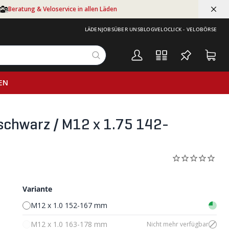
Beratung & Veloservice in allen Läden
LÄDEN
JOBS
ÜBER UNS
BLOG
VELOCLICK - VELOBÖRSE
EN
chwarz / M12 x 1.75 142-
Variante
M12 x 1.0 152-167 mm
M12 x 1.0 163-178 mm
Nicht mehr verfügbar