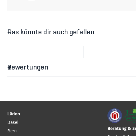
Kompatible Optionen für Velos mit SRAM UDH und gesc
2252846
2252847
2253008
2252849
Das könnte dir auch gefallen
Bewertungen
Läden
Basel
Beratung & S
Bern
CHF 99.90
CHF 89.90