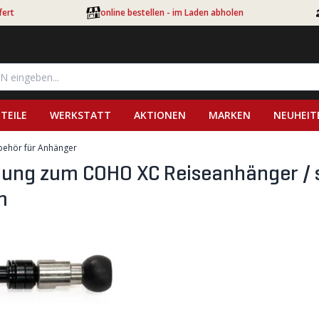
fert
online bestellen - im Laden abholen
TEILE
WERKSTATT
AKTIONEN
MARKEN
NEUHEIT
behör für Anhänger
ung zum COHO XC Reiseanhänger / s
m