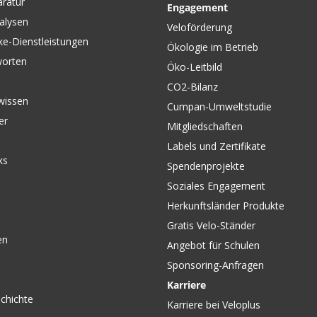
aratur
Engagement
rsal-
BALLZ NUTTED
JOGGERS
alysen
mm von
Vollachskupplungen für den
VENTO R
Veloförderung
COHO XC Silber von BURLEY
ke-Dienstleistungen
Ökologie im Betrieb
worten
Öko-Leitbild
CO2-Bilanz
wissen
Cumpan-Umweltstudie
er
Mitgliedschaften
Labels und Zertifikate
ks
Spendenprojekte
Soziales Engagement
Herkunftsländer Produkte
Gratis Velo-Ständer
en
Angebot für Schulen
Sponsoring-Anfragen
Karriere
chichte
Karriere bei Veloplus