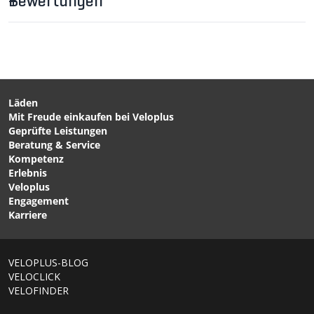
Bewertungen
Läden
Mit Freude einkaufen bei Veloplus
CHF 79.90
CHF 59.00
Geprüfte Leistungen
STROLLERKIT (2-Wheel)
STROLLER-RAD 1-WHEEL
Beratung & Service
für Kinderanhänger /
für Anhänger / schwarz
Kompetenz
schwarz von BURLEY
von BURLEY
Erlebnis
Veloplus
Engagement
Karriere
1/6
VELOPLUS-BLOG
VELOCLICK
VELOFINDER