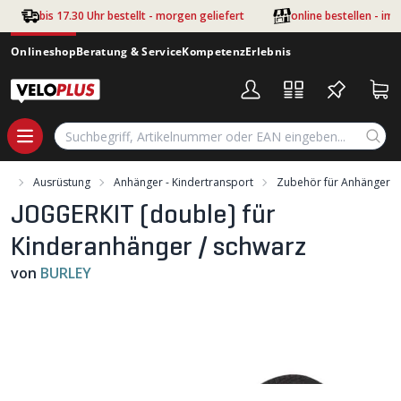
Zum Hauptinhalt springen
bis 17.30 Uhr bestellt - morgen geliefert
online bestellen - im
Onlineshop
Beratung & Service
Kompetenz
Erlebnis
nt
Ausrüstung
Anhänger - Kindertransport
Zubehör für Anhänger
JOGGERKIT (double) für
Kinderanhänger / schwarz
von
BURLEY