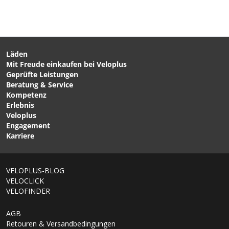
Läden
Mit Freude einkaufen bei Veloplus
CHF 25.90
CHF 39.90
Geprüfte Leistungen
BALANCE Wandhalter,
SWING UP EX
Beratung & Service
Haken 70mm / schwarz
Wandhalterung
Kompetenz
von SUPER B
schwenkbar / schwarz von
Erlebnis
TOPEAK
Veloplus
Engagement
Karriere
VELOPLUS-BLOG
VELOCLICK
VELOFINDER
AGB
Retouren & Versandbedingungen