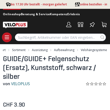
Zum Hauptinhalt springen
bis 17.30 Uhr bestellt - morgen geliefert
online bestellen - im
Onlineshop
Beratung & Service
Kompetenz
Erlebnis
Start
Sortiment
Ausrüstung
Aufbewahrung
Velohängesysteme
GUIDE/GUIDE+ Felgenschutz
(Ersatz), Kunststoff, schwarz /
silber
von
VELOPLUS
CHF 3.90