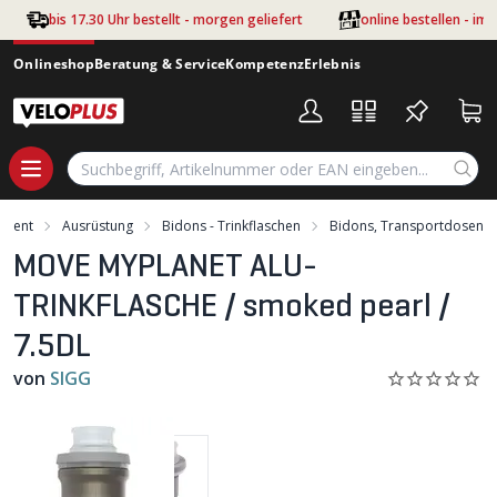
Zum Hauptinhalt springen
bis 17.30 Uhr bestellt - morgen geliefert
online bestellen - im
Onlineshop
Beratung & Service
Kompetenz
Erlebnis
iment
Ausrüstung
Bidons - Trinkflaschen
Bidons, Transportdosen
MOVE MYPLANET ALU-
TRINKFLASCHE / smoked pearl /
7.5DL
von
SIGG