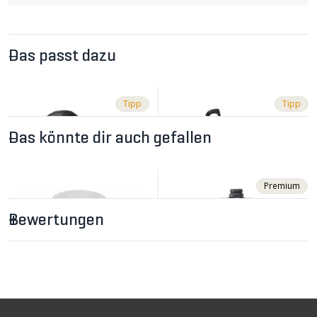
Das passt dazu
Tipp
Tipp
Das könnte dir auch gefallen
Premium
Bewertungen
CHF 49.90
CHF 24.90
STAR SL Bidonhalter
SLIM Bidonhalter
Carbon UD / schwarz von
Kunststoff / black von
VELOPLUS
VELOPLUS