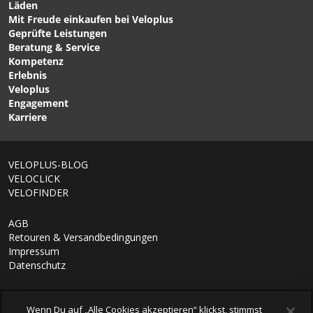
Läden
Mit Freude einkaufen bei Veloplus
CHF 6.90
CHF 99.90
Geprüfte Leistungen
MOVE MYPLANET
PODIUM V.I. TITANIUM,
Beratung & Service
Trinkverschluss mit
Thermobidon / titanium /
Kompetenz
Silkonnippel / transparent
5.3 dl von CAMELBAK
Erlebnis
von SIGG
Veloplus
Engagement
Karriere
1/6
VELOPLUS-BLOG
VELOCLICK
VELOFINDER
AGB
Retouren & Versandbedingungen
Impressum
Datenschutz
Wenn Du auf „Alle Cookies akzeptieren“ klickst, stimmst