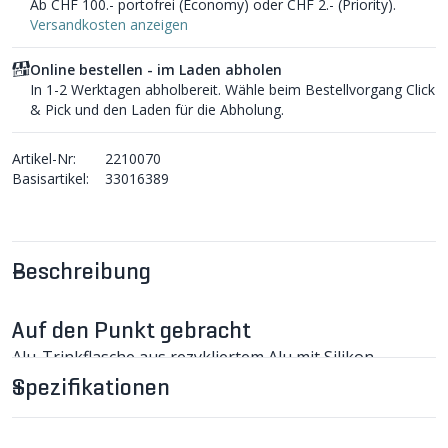
Ab CHF 100.- portofrei (Economy) oder CHF 2.- (Priority).
Versandkosten anzeigen
Online bestellen - im Laden abholen
In 1-2 Werktagen abholbereit. Wähle beim Bestellvorgang Click
& Pick und den Laden für die Abholung.
Artikel-Nr:
2210070
Basisartikel:
33016389
Beschreibung
Auf den Punkt gebracht
Alu-Trinkflasche aus rezykliertem Alu mit Silikon-
Trinknippel klimatneutral hergestellt in der Schweiz.
Spezifikationen
MOVE MYPLANET Alu-Trinkflasche im
Detail