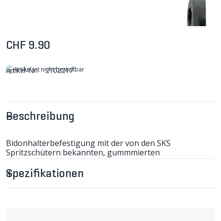
CHF 9.90
Artikel ist nicht bestellbar
Artikel-Nr:
2102217
Beschreibung
Bidonhalterbefestigung mit der von den SKS
Spritzschütern bekannten, gummmierten
Bandhalterung, an der ein Bidonhalter befestigt werden
kann. Problemlöser für E-Bikes und andere Velos, an
Spezifikationen
denen kein Bidonhalter montiert werden kann. (D)
- Gewicht 79g