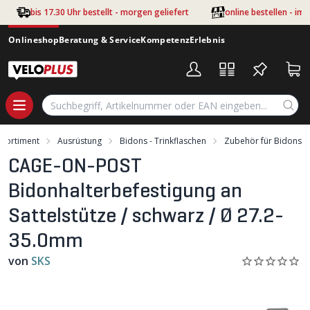
Zum Hauptinhalt springen
bis 17.30 Uhr bestellt - morgen geliefert
online bestellen - im
Onlineshop
Beratung & Service
Kompetenz
Erlebnis
Sortiment
Ausrüstung
Bidons - Trinkflaschen
Zubehör für Bidons
CAGE-ON-POST
Bidonhalterbefestigung an
Sattelstütze / schwarz / Ø 27.2-
35.0mm
von
SKS