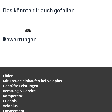
Das könnte dir auch gefallen
Bewertungen
Läden
Mit Freude einkaufen bei Veloplus
CHF 14.90
CHF 29.90
Geprüfte Leistungen
CAGE MOUNT EXTENDER,
B-RAD 2 Adapter für
Beratung & Service
Adapter für Bidonhalter /
Bidonhalter oder Zubehör
Kompetenz
schwarz von TOPEAK
/ schwarz von WOLF
Erlebnis
TOOTH
Veloplus
Engagement