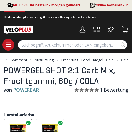
Zum Hauptinhalt springen
bis 17.30 Uhr bestellt - morgen geliefert
online bestellen - im
Onlineshop
Beratung & Service
Kompetenz
Erlebnis
art
Sortiment
Ausrüstung
Ernährung - Food - Riegel - Gels
Gels
POWERGEL SHOT 2:1 Carb Mix,
Fruchtgummi, 60g / COLA
von
POWERBAR
1
Bewertung
Herstellerfarbe